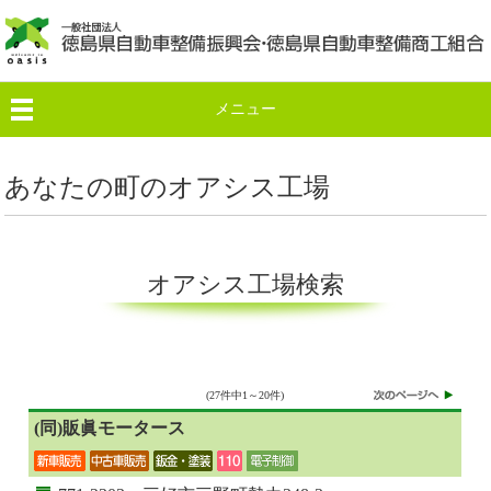
メニュー
あなたの町のオアシス工場
オアシス工場検索
(27件中1～20件)
(同)販眞モータース