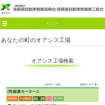
メニュー
あなたの町のオアシス工場
オアシス工場検索
(28件中1～20件)
(同)販眞モータース