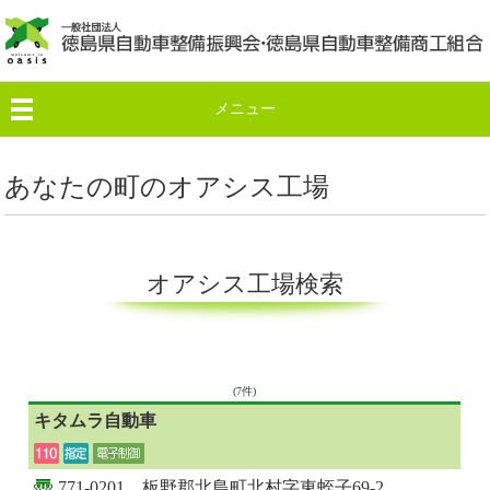
メニュー
あなたの町のオアシス工場
オアシス工場検索
(7件)
キタムラ自動車
771-0201 板野郡北島町北村字東蛭子69-2