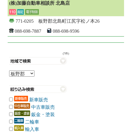
(株)加藤自動車相談所 北島店
771-0205 板野郡北島町江尻字松ノ本26
088-698-7887
088-698-9596
(7件)
新車販売
中古車販売
鈑金・塗装
二輪車
輸入車